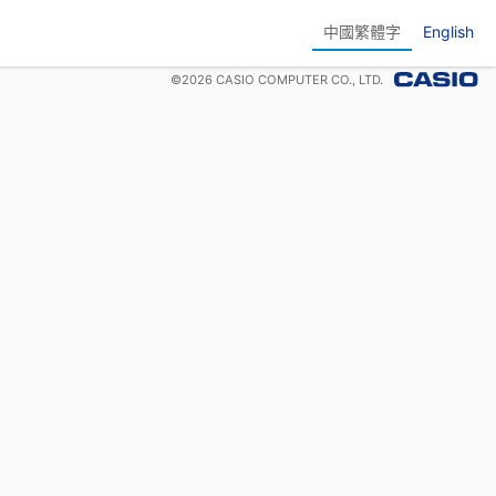
中國繁體字
English
©
2026
CASIO COMPUTER CO., LTD.