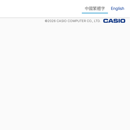
中國繁體字
English
©
2026
CASIO COMPUTER CO., LTD.