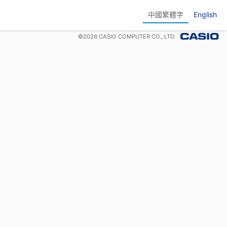
中國繁體字
English
©
2026
CASIO COMPUTER CO., LTD.