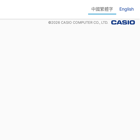
中國繁體字
English
©
2026
CASIO COMPUTER CO., LTD.