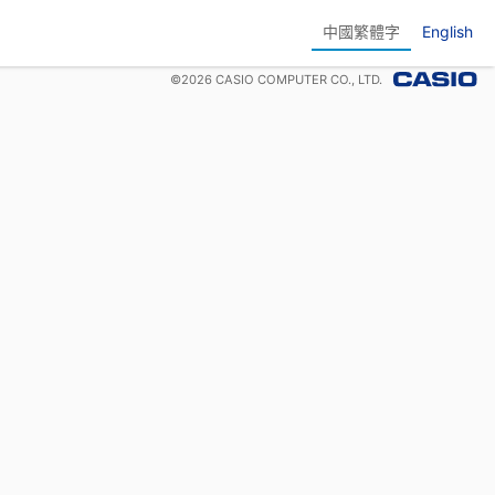
中國繁體字
English
©
2026
CASIO COMPUTER CO., LTD.