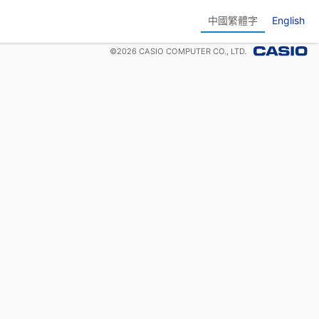
中國繁體字
English
©
2026
CASIO COMPUTER CO., LTD.