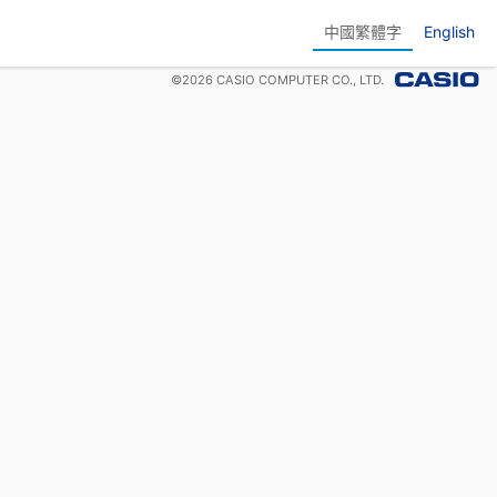
中國繁體字
English
©
2026
CASIO COMPUTER CO., LTD.