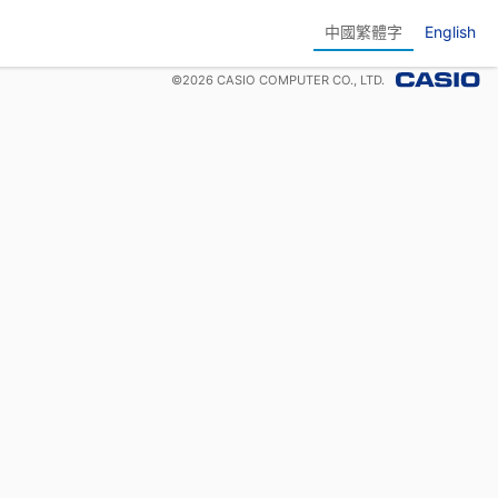
中國繁體字
English
©
2026
CASIO COMPUTER CO., LTD.