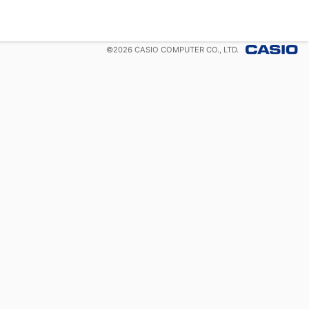
©
2026
CASIO COMPUTER CO., LTD.