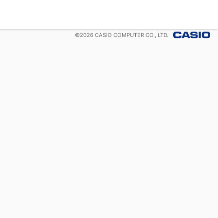
©
2026
CASIO COMPUTER CO., LTD.