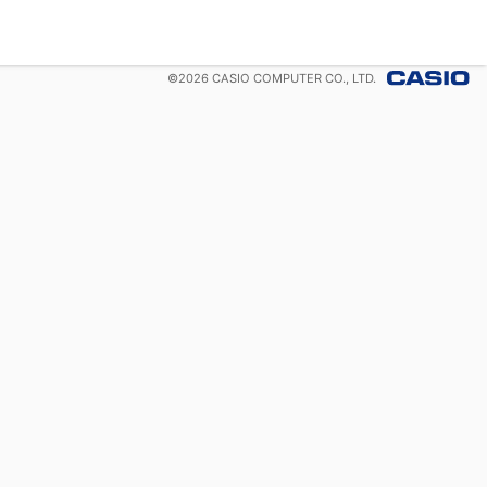
©
2026
CASIO COMPUTER CO., LTD.