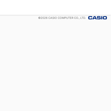
©
2026
CASIO COMPUTER CO., LTD.