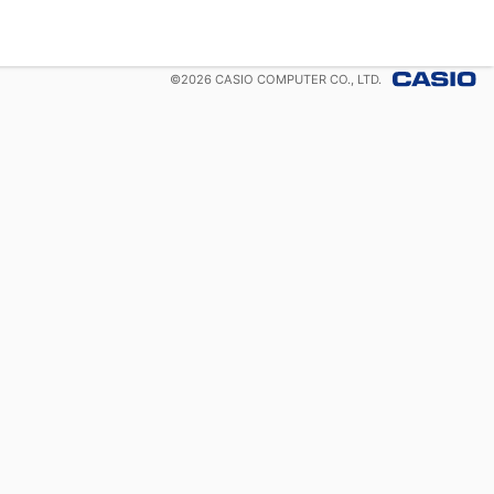
©
2026
CASIO COMPUTER CO., LTD.