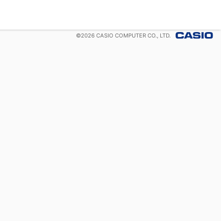
©
2026
CASIO COMPUTER CO., LTD.