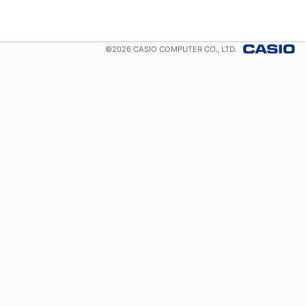
©
2026
CASIO COMPUTER CO., LTD.