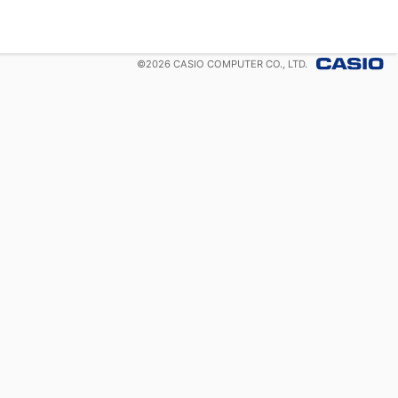
©
2026
CASIO COMPUTER CO., LTD.