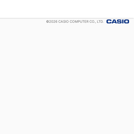
©
2026
CASIO COMPUTER CO., LTD.