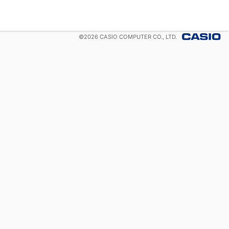
©
2026
CASIO COMPUTER CO., LTD.