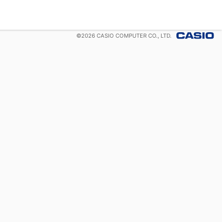
©
2026
CASIO COMPUTER CO., LTD.