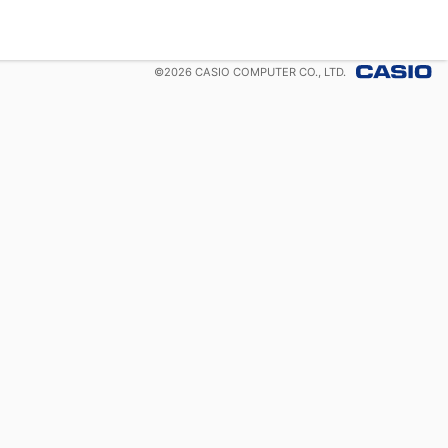
©
2026
CASIO COMPUTER CO., LTD.