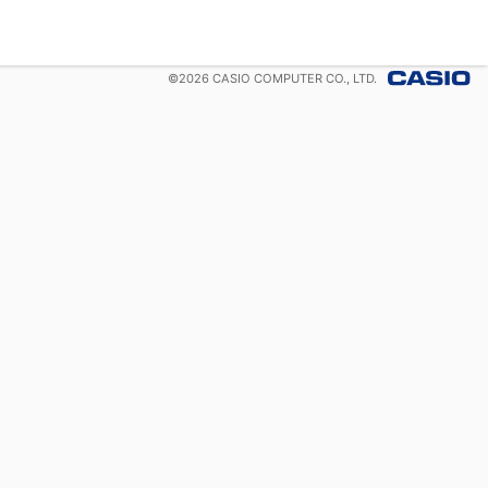
©
2026
CASIO COMPUTER CO., LTD.