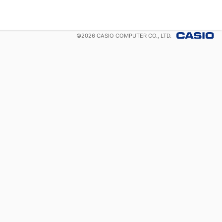
©
2026
CASIO COMPUTER CO., LTD.