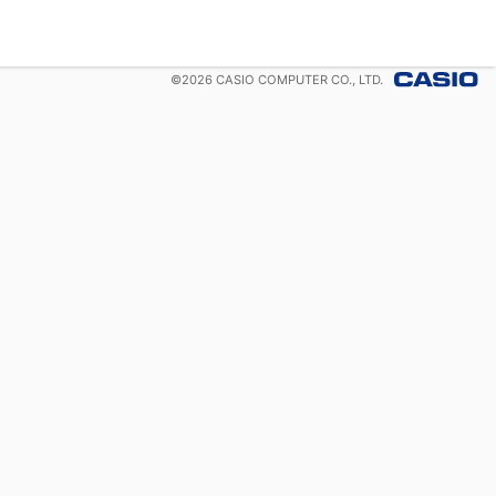
©
2026
CASIO COMPUTER CO., LTD.