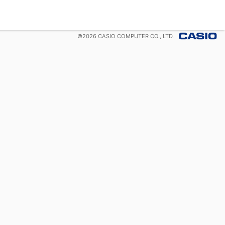
©
2026
CASIO COMPUTER CO., LTD.