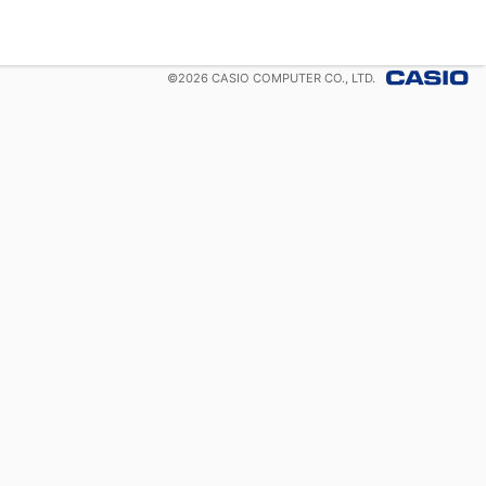
©
2026
CASIO COMPUTER CO., LTD.