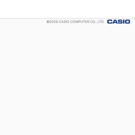
©
2026
CASIO COMPUTER CO., LTD.