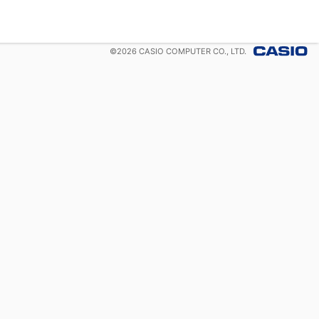
©
2026
CASIO COMPUTER CO., LTD.