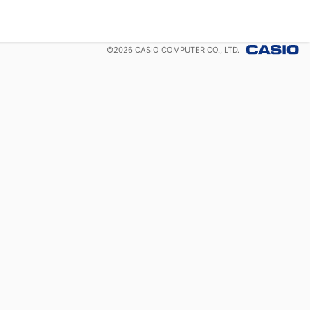
©
2026
CASIO COMPUTER CO., LTD.