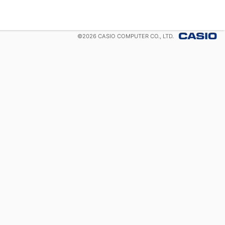
©
2026
CASIO COMPUTER CO., LTD.