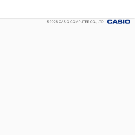
©
2026
CASIO COMPUTER CO., LTD.