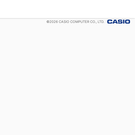
©
2026
CASIO COMPUTER CO., LTD.