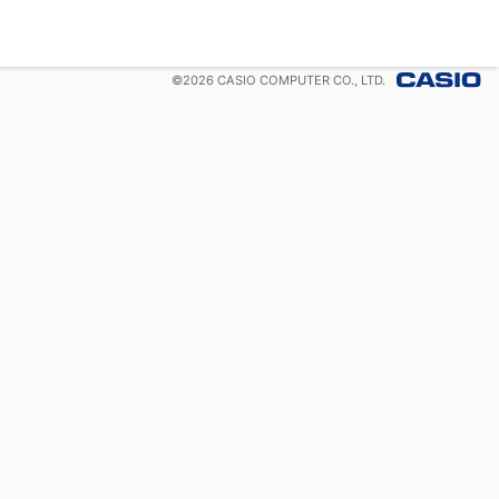
©
2026
CASIO COMPUTER CO., LTD.