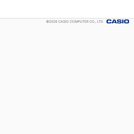
©
2026
CASIO COMPUTER CO., LTD.