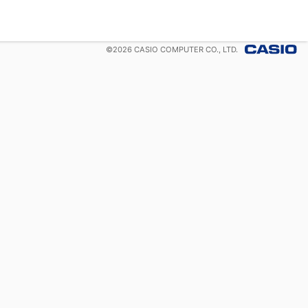
©
2026
CASIO COMPUTER CO., LTD.