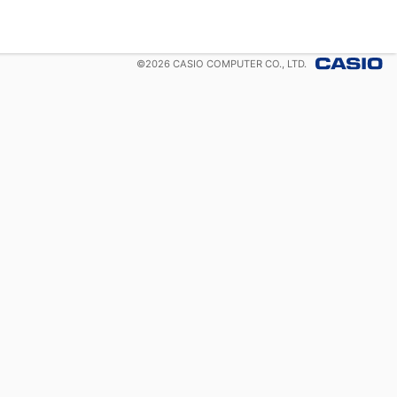
©
2026
CASIO COMPUTER CO., LTD.