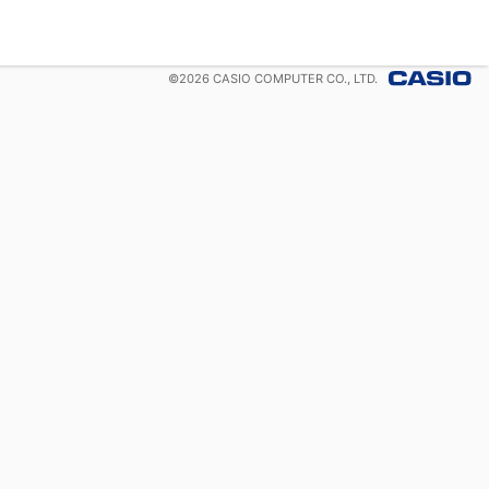
©
2026
CASIO COMPUTER CO., LTD.