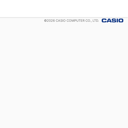
©
2026
CASIO COMPUTER CO., LTD.