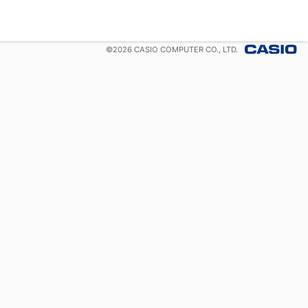
©
2026
CASIO COMPUTER CO., LTD.