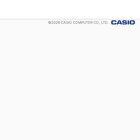
©
2026
CASIO COMPUTER CO., LTD.