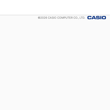
©
2026
CASIO COMPUTER CO., LTD.