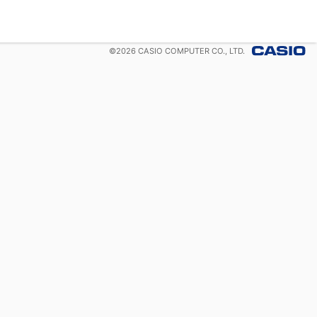
©
2026
CASIO COMPUTER CO., LTD.