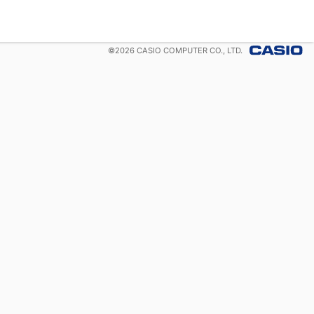
©
2026
CASIO COMPUTER CO., LTD.