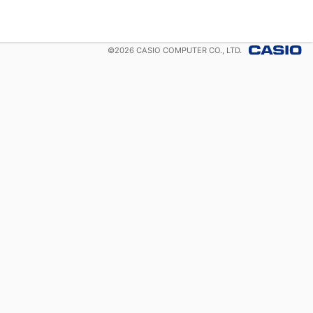
©
2026
CASIO COMPUTER CO., LTD.