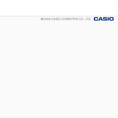
©
2026
CASIO COMPUTER CO., LTD.