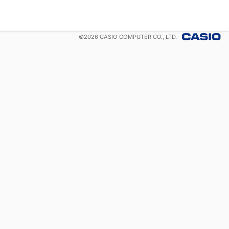
©
2026
CASIO COMPUTER CO., LTD.