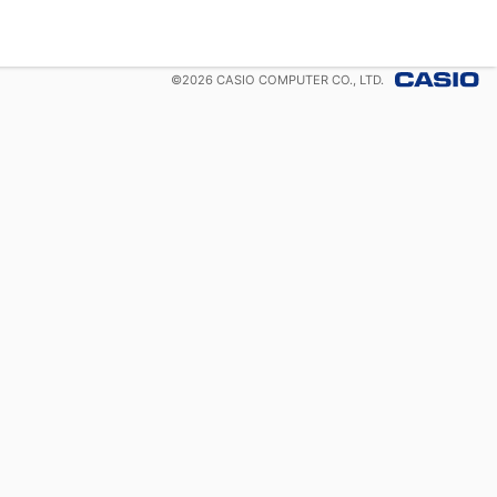
©
2026
CASIO COMPUTER CO., LTD.