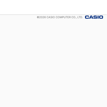
©
2026
CASIO COMPUTER CO., LTD.