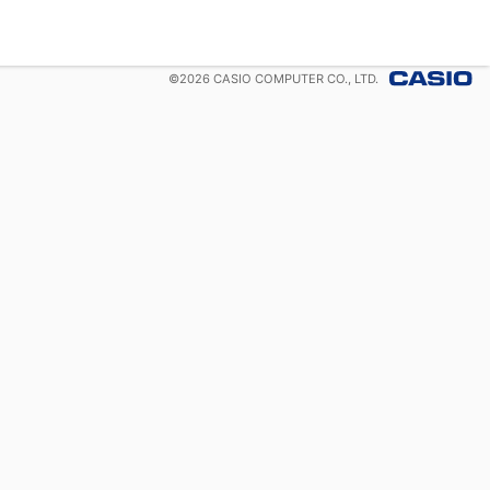
©
2026
CASIO COMPUTER CO., LTD.