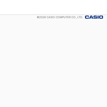
©
2026
CASIO COMPUTER CO., LTD.