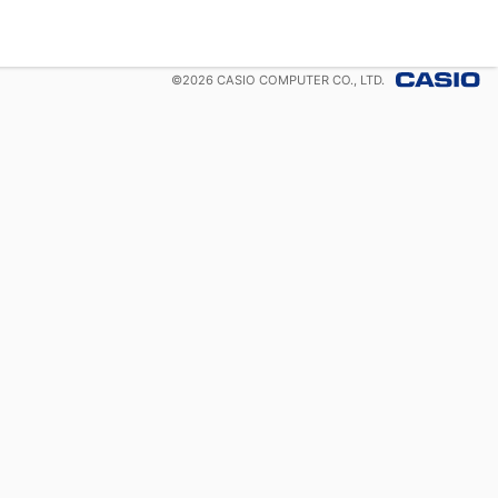
©
2026
CASIO COMPUTER CO., LTD.